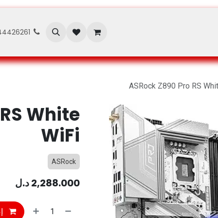
Abou
الفعاليات
المدونة
الدورات
44426261
ASRock Z890 Pro RS Whit
 RS White
WiFi
ASRock
2,288.000
د.ل
إض